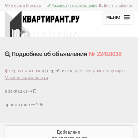
Регион:
в Москве
Разместить объявление
Личный кабинет
МЕНЮ
Подробнее об объявлении
№ 22418038
вернуться назад
| перейти в раздел:
продажа квартир в
Московской области
в закладки
просмотров
295
Добавлено: