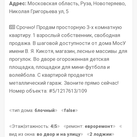
Адрес:
Московская область, Руза, Новотеряево,
Николая Григорьева ул, 5
Срочно! Продам просторную 3-х комнатную
квартиру. 1 взрослый собственник, свободная
продажа. В шаговой доступности от дома МосУ
имени В. Я. Кикотя, магазин, лесные массивы для
прогулок. Во дворе огороженная детская
площадка, площадки для мини-футбола и
волейбола. С квартирой продается
металлический гараж. Звоните прямo сейчaс!
Номер объекта: #5/1217613/109
тип дома:
блочный
false
Этаж|этажность:
4
|
5
ремонт:
евроремонт
вид из окна:
во двор и на улицу
2 лоджии