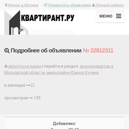
Регион:
в Москве
Разместить объявление
Личный кабинет
МЕНЮ
Подробнее об объявлении
№ 22812311
вернуться назад
| перейти в раздел:
аренда квартир в
Московской области, микрорайон Южное Кучино
в закладки
просмотров
135
Добавлено: