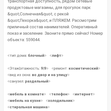
транспортная доступность, рядом сетевые
продуктовые магазины, для прогулок парк
&quot;Солнечная&quot; с рекой
&quot;Пехорка&quot; и ПЛЯЖЕМ. Рассмотрим
приличный состав нанимателей. Оперативный
показ и заселение. Звонитe прямо сейчас! Номер
объекта: 559044.
тип дома:
блочный
лифт
Этаж|этажность:
9
|
9
ремонт:
косметический
вид из окна:
во двор и на улицу
санузел:
раздельный
мебель в комнате
телефон
интернет
мебель на кухне
холодильник
стиральная машина