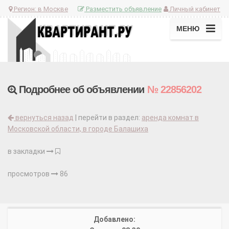
Регион:
в Москве
Разместить объявление
Личный кабинет
МЕНЮ
Подробнее об объявлении
№ 22856202
вернуться назад
| перейти в раздел:
аренда комнат в
Московской области, в городе Балашиха
в закладки
просмотров
86
Добавлено: