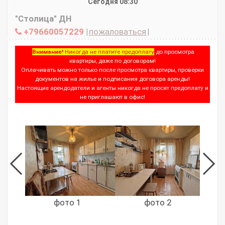
Сегодня 08:30
"Столица" ДН
+79660057229
|
пожаловаться
|
Внимание!
Никогда не платите предоплату
до просмотра
квартиры, даже по договорам!
Оплачивать можно только после просмотра квартиры, проверки
документов на жилье и подписания договора аренды!
Настоящие арендодатели и агенты никогда не просят предоплату и
не приглашают в офис!
фото 1
фото 2