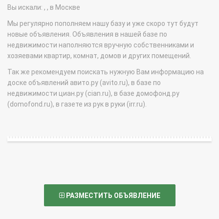
Вы искали: , , в Москве
Мы регулярно пополняем нашу базу и уже скоро тут будут
новые объявления. Объявления в нашей базе по
недвижимости наполняются вручную собственниками и
хозяевами квартир, комнат, домов и других помещений.
Так же рекомендуем поискать нужную Вам информацию на
доске объявлений авито.ру (avito.ru), в базе по
недвижимости циан.ру (cian.ru), в базе домофонд.ру
(domofond.ru), в газете из рук в руки (irr.ru).
РАЗМЕСТИТЬ ОБЪЯВЛЕНИЕ