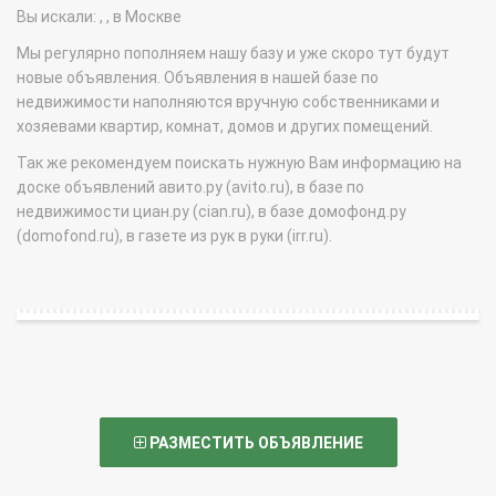
Вы искали: , , в Москве
Мы регулярно пополняем нашу базу и уже скоро тут будут
новые объявления. Объявления в нашей базе по
недвижимости наполняются вручную собственниками и
хозяевами квартир, комнат, домов и других помещений.
Так же рекомендуем поискать нужную Вам информацию на
доске объявлений авито.ру (avito.ru), в базе по
недвижимости циан.ру (cian.ru), в базе домофонд.ру
(domofond.ru), в газете из рук в руки (irr.ru).
РАЗМЕСТИТЬ ОБЪЯВЛЕНИЕ