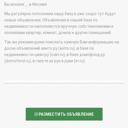
Вы искали: , , в Москве
Мы регулярно пополняем нашу базу и уже скоро тут будут
новые объявления. Объявления в нашей базе по
недвижимости наполняются вручную собственниками и
хозяевами квартир, комнат, домов и других помещений.
Так же рекомендуем поискать нужную Вам информацию на
доске объявлений авито.ру (avito.ru), в базе по
недвижимости циан.ру (cian.ru), в базе домофонд.ру
(domofond.ru), в газете из рук в руки (irr.ru).
РАЗМЕСТИТЬ ОБЪЯВЛЕНИЕ