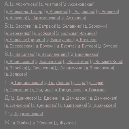
А:
[
д. Абрютково
]
[
д. Акатово
]
[
д. Аксеновская
]
[
д. Алексино-Шатур
]
[
д. Алешино
]
[
д. Алферово
]
[
д. Анненка
]
[
д. Анохино
]
[
д. Артемовская
]
[
д. Астанино
]
Б:
[
д. Барсуки
]
[
д. Батраки
]
[
д. Белавино
]
[
д. Бережки
]
[
д. Березняки
]
[
д. Бобково
]
[
д. Большая Ильинка
]
[
д. Большое Гридино
]
[
д. Бормусово
]
[
д. Бочнево
]
[
д. Бреховская
]
[
д. Бруски
]
[
д. Бузята
]
[
д. Бутово
]
[
д. Бутово
]
В:
[
д. Василево
]
[
д. Василенцево
]
[
д. Васильевка
]
[
д. Васильково
]
[
д. Васинская
]
[
д. Васютино
]
[
д. Великий Край
]
[
д. Верейка
]
[
д. Вишневая
]
[
д. Владычино
]
[
д. Власовская
]
[
д. Волково
]
Г:
[
д. Гавриловская
]
[
д. Голубевая
]
[
д. Гора
]
[
д. Горки
]
[
д. Горшково
]
[
д. Гридино
]
[
д. Гридинская
]
[
д. Гулынки
]
Д:
[
д. Данилово
]
[
д. Двойни
]
[
д. Демидово
]
[
д. Деминская
]
[
д. Денисиха
]
[
д. Денисово
]
[
д. Дмитровка
]
[
д. Драньково
]
Е:
[
д. Ефремовская
]
Ж:
[
д. Жабки
]
[
д. Жулево
]
[
д. Жучата
]