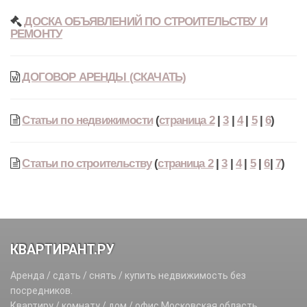
ДОСКА ОБЪЯВЛЕНИЙ ПО СТРОИТЕЛЬСТВУ И
РЕМОНТУ
ДОГОВОР АРЕНДЫ (СКАЧАТЬ)
Статьи по недвижимости
(
страница 2
|
3
|
4
|
5
|
6
)
Статьи по строительству
(
страница 2
|
3
|
4
|
5
|
6
|
7
)
КВАРТИРАНТ.РУ
Аренда / сдать / снять / купить недвижимость без
посредников.
Квартиру / комнату / дом / офис Московская область