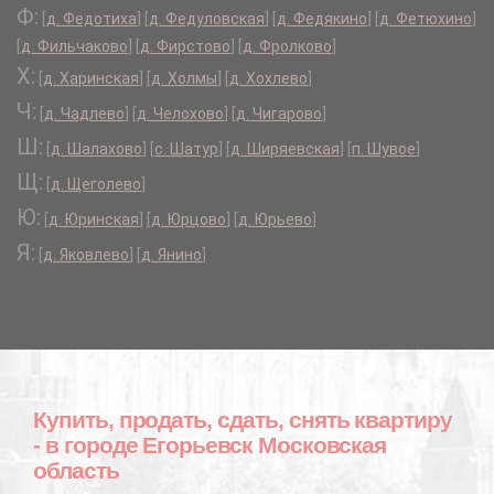
Ф:
[
д. Федотиха
]
[
д. Федуловская
]
[
д. Федякино
]
[
д. Фетюхино
]
[
д. Фильчаково
]
[
д. Фирстово
]
[
д. Фролково
]
Х:
[
д. Харинская
]
[
д. Холмы
]
[
д. Хохлево
]
Ч:
[
д. Чадлево
]
[
д. Челохово
]
[
д. Чигарово
]
Ш:
[
д. Шалахово
]
[
с. Шатур
]
[
д. Ширяевская
]
[
п. Шувое
]
Щ:
[
д. Щеголево
]
Ю:
[
д. Юринская
]
[
д. Юрцово
]
[
д. Юрьево
]
Я:
[
д. Яковлево
]
[
д. Янино
]
Купить, продать, сдать, снять квартиру
- в городе Егорьевск Московская
область