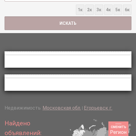
1к
2к
3к
4к
5к
6к
Недвижимость:
Московская обл.
Егорьевск г.
|
Найдено
СМЕНИТЬ
Регион
объявлений: