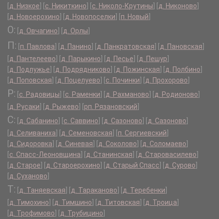
[
д. Низкое
]
[
с. Никиткино
]
[
с. Николо-Крутины
]
[
д. Никоново
]
[
д. Новоерохино
]
[
д. Новопоселки
]
[
п. Новый
]
О:
[
д. Овчагино
]
[
д. Орлы
]
П:
[
п. Павлова
]
[
д. Панино
]
[
д. Панкратовская
]
[
д. Пановская
]
[
д. Пантелеево
]
[
д. Парыкино
]
[
д. Песье
]
[
д. Пешур
]
[
д. Подлужье
]
[
д. Подрядниково
]
[
д. Пожинская
]
[
д. Полбино
]
[
д. Поповская
]
[
д. Поцелуево
]
[
с. Починки
]
[
д. Прохорово
]
Р:
[
с. Радовицы
]
[
с. Раменки
]
[
д. Рахманово
]
[
д. Родионово
]
[
д. Русаки
]
[
д. Рыжево
]
[
рп. Рязановский
]
С:
[
д. Сабанино
]
[
с. Саввино
]
[
д. Сазоново
]
[
д. Сазоново
]
[
д. Селиваниха
]
[
д. Семеновская
]
[
п. Сергиевский
]
[
д. Сидоровка
]
[
д. Синевая
]
[
д. Соколово
]
[
д. Соломаево
]
[
с. Спасс-Леоновщина
]
[
д. Станинская
]
[
д. Старовасилево
]
[
д. Старое
]
[
д. Староерохино
]
[
д. Старый Спасс
]
[
д. Сурово
]
[
д. Суханово
]
Т:
[
д. Таняевская
]
[
д. Тараканово
]
[
д. Теребенки
]
[
д. Тимохино
]
[
д. Тимшино
]
[
д. Титовская
]
[
д. Троица
]
[
д. Трофимово
]
[
д. Трубицино
]