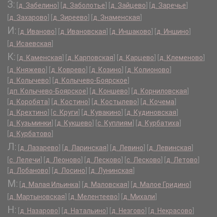
З:
[
д. Забелино
]
[
д. Заболотье
]
[
д. Зайцево
]
[
д. Заречье
]
[
д. Захарово
]
[
д. Зиреево
]
[
д. Знаменская
]
И:
[
д. Иваново
]
[
д. Ивановская
]
[
д. Иншаково
]
[
д. Иншино
]
[
д. Исаевская
]
К:
[
д. Каменская
]
[
д. Карповская
]
[
д. Карцево
]
[
д. Клеменово
]
[
д. Княжево
]
[
д. Коврево
]
[
д. Козино
]
[
д. Колионово
]
[
д. Колычево
]
[
д. Колычево-Боярское
]
[
дп. Колычево-Боярское
]
[
д. Коншево
]
[
д. Корниловская
]
[
д. Коробята
]
[
д. Костино
]
[
д. Костылево
]
[
д. Кочема
]
[
д. Крехтино
]
[
с. Круги
]
[
д. Кувакино
]
[
д. Кудиновская
]
[
д. Кузьминки
]
[
д. Кукшево
]
[
с. Куплиям
]
[
д. Курбатиха
]
[
д. Курбатово
]
Л:
[
д. Лазарево
]
[
д. Ларинская
]
[
д. Левино
]
[
д. Левинская
]
[
с. Лелечи
]
[
д. Леоново
]
[
д. Лесково
]
[
с. Лесково
]
[
д. Летово
]
[
д. Лобаново
]
[
д. Лосино
]
[
д. Лунинская
]
М:
[
д. Малая Ильинка
]
[
д. Маловская
]
[
д. Малое Гридино
]
[
д. Мартыновская
]
[
д. Мелентеево
]
[
д. Михали
]
Н:
[
д. Назарово
]
[
д. Натальино
]
[
д. Незгово
]
[
д. Некрасово
]