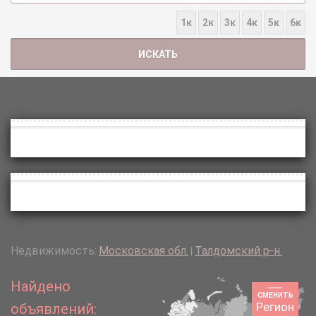
1к
2к
3к
4к
5к
6к
Недвижимость:
Московская обл.
Талдомский р-н.
|
Найдено
СМЕНИТЬ
Регион
объявлений: