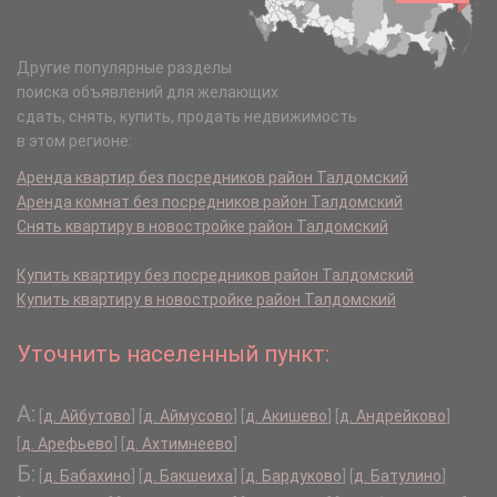
Другие популярные разделы
поиска объявлений для желающих
сдать, снять, купить, продать недвижимость
в этом регионе:
Аренда квартир без посредников район Талдомский
Аренда комнат без посредников район Талдомский
Снять квартиру в новостройке район Талдомский
Купить квартиру без посредников район Талдомский
Купить квартиру в новостройке район Талдомский
Уточнить населенный пункт:
А:
[
д. Айбутово
]
[
д. Аймусово
]
[
д. Акишево
]
[
д. Андрейково
]
[
д. Арефьево
]
[
д. Ахтимнеево
]
Б:
[
д. Бабахино
]
[
д. Бакшеиха
]
[
д. Бардуково
]
[
д. Батулино
]