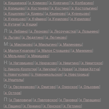
[
д. Кишкиниха
]
[
д. Климово
]
[
д. Князчино
]
[
д. Колбасино
]
[
д. Коришево
]
[
д. Костенево
]
[
д. Костино
]
[
д. Костолыгино
]
[
д. Кошелево
]
[
д. Кривец
]
[
д. Крияново
]
[
д. Кузнецово
]
[
д. Кузнецово
]
[
д. Куймино
]
[
д. Кунилово
]
[
д. Курилово
]
[
д. Кутачи
]
[
д. Кушки
]
Л:
[
д. Лебзино
]
[
д. Леоново
]
[
д. Лесоучастка
]
[
д. Лозынино
]
[
д. Льгово
]
[
д. Людятино
]
[
д. Лютиково
]
М:
[
д. Маклаково
]
[
д. Маклыгино
]
[
д. Малиновец
]
[
д. Малое Курапово
]
[
д. Малое Страшево
]
[
д. Манихино
]
[
д. Мельдино
]
[
д. Мякишево
]
Н:
[
д. Наговицино
]
[
д. Некрасово
]
[
д. Никитино
]
[
д. Никитское
]
[
с. Николо-Кропотки
]
[
д. Никулки
]
[
д. Новая
]
[
д. Новая Хотча
]
[
с. Новогуслево
]
[
с. Новоникольское
]
[
д. Новотроица
]
[
д. Нушполы
]
О:
[
д. Овсянниково
]
[
д. Ожигово
]
[
д. Озерское
]
[
д. Ольховик
]
[
д. Остров
]
П:
[
д. Павловичи
]
[
д. Павловское
]
[
д. Пановка
]
[
д. Парашино
]
[
д. Пашино
]
[
д. Пенкино
]
[
д. Пенское
]
[
д. Петрино
]