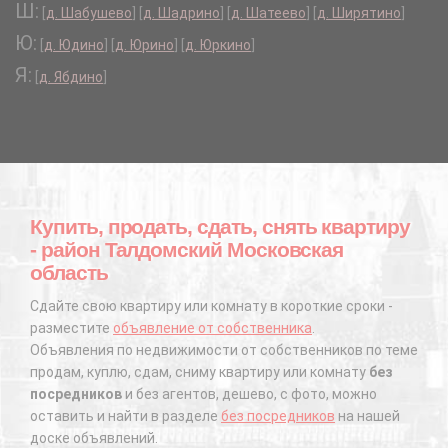
Ш:
[
д. Шабушево
]
[
д. Шадрино
]
[
д. Шатеево
]
[
д. Ширятино
]
Ю:
[
д. Юдино
]
[
д. Юрино
]
[
д. Юркино
]
Я:
[
д. Ябдино
]
Купить, продать, сдать, снять квартиру
- район Талдомский Московская
область
Сдайте свою квартиру или комнату в короткие сроки -
разместите
объявление от собственника
.
Объявления по недвижимости от собственников по теме
продам, куплю, сдам, сниму квартиру или комнату
без
посредников
и без агентов, дешево, с фото, можно
оставить и найти в разделе
без посредников
на нашей
доске объявлений.