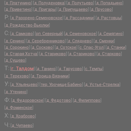
[
д. Платунино
]
[
д. Полуденовка
]
[
д. Полутьево
]
[
д. Попадьино
]
[
д. Приветино
]
[
д. Пригары
]
[
д. Припущаево
]
[
д. Прусово
]
Р:
[
д. Разорено-Семеновское
]
[
д. Рассадники
]
[
д. Растовцы
]
[
д. Рождество-Вьюлки
]
С:
[
д. Самково
]
[
рп. Северный
]
[
д. Семеновское
]
[
д. Семягино
]
[
д. Сенино
]
[
д. Серебренниково
]
[
д. Сляднево
]
[
д. Сменки
]
[
д. Сорокино
]
[
д. Сосково
]
[
д. Сотское
]
[
с. Спас-Угол
]
[
д. Станки
]
[
д. Старая Хотча
]
[
д. Стариково
]
[
д. Стариково
]
[
д. Старково
]
[
д. Сущево
]
Т:
г. Талдом
[
]
[
д. Танино
]
[
д. Тарусово
]
[
с. Темпы
]
[
д. Терехово
]
[
д. Троица-Вязники
]
У:
[
д. Ульянцево
]
[
тер. Урочище Бабино
]
[
д. Устье-Стрелка
]
[
д. Утенино
]
Ф:
[
д. Федоровское
]
[
д. Федотово
]
[
д. Филиппово
]
[
д. Фоминское
]
Х:
[
д. Храброво
]
Ч:
[
д. Чупаево
]