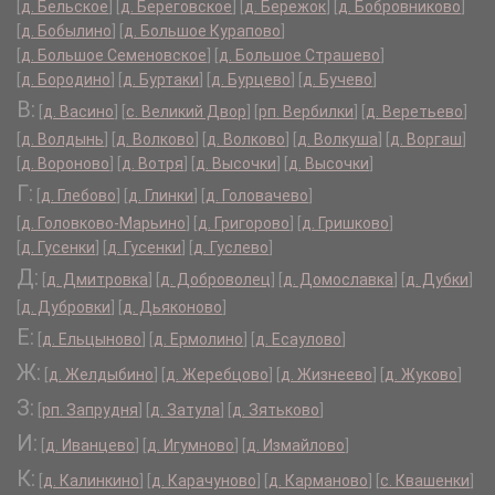
[
д. Бельское
]
[
д. Береговское
]
[
д. Бережок
]
[
д. Бобровниково
]
[
д. Бобылино
]
[
д. Большое Курапово
]
[
д. Большое Семеновское
]
[
д. Большое Страшево
]
[
д. Бородино
]
[
д. Буртаки
]
[
д. Бурцево
]
[
д. Бучево
]
В:
[
д. Васино
]
[
с. Великий Двор
]
[
рп. Вербилки
]
[
д. Веретьево
]
[
д. Волдынь
]
[
д. Волково
]
[
д. Волково
]
[
д. Волкуша
]
[
д. Воргаш
]
[
д. Вороново
]
[
д. Вотря
]
[
д. Высочки
]
[
д. Высочки
]
Г:
[
д. Глебово
]
[
д. Глинки
]
[
д. Головачево
]
[
д. Головково-Марьино
]
[
д. Григорово
]
[
д. Гришково
]
[
д. Гусенки
]
[
д. Гусенки
]
[
д. Гуслево
]
Д:
[
д. Дмитровка
]
[
д. Доброволец
]
[
д. Домославка
]
[
д. Дубки
]
[
д. Дубровки
]
[
д. Дьяконово
]
Е:
[
д. Ельцыново
]
[
д. Ермолино
]
[
д. Есаулово
]
Ж:
[
д. Желдыбино
]
[
д. Жеребцово
]
[
д. Жизнеево
]
[
д. Жуково
]
З:
[
рп. Запрудня
]
[
д. Затула
]
[
д. Зятьково
]
И:
[
д. Иванцево
]
[
д. Игумново
]
[
д. Измайлово
]
К:
[
д. Калинкино
]
[
д. Карачуново
]
[
д. Карманово
]
[
с. Квашенки
]