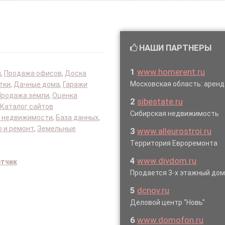
НАШИ ПАРТНЕРЫ
1
www.homerent.ru
я
,
Продажа офисов
,
Доска
Московская область: аре
тки
,
Дачные дома
,
Гаражи
Продажа земли
,
Оценка
2
sibestate.ru
Каталог сайтов
Сибирская недвижимость
 недвижимости
,
База данных
,
 и ремонт
,
Земельные
3
www.alleurostroi.ru
Территория Евроремонта
4
www.divdom.ru
етчик
Продается 3-х этажный до
5
dcnov.ru
Деловой центр "Новь"
6
www.domofon.ru