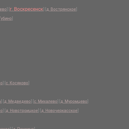
г. Воскресенск
аево
]
[
]
[
д. Вострянское
]
 Губино
]
во
]
[
с. Косяково
]
а
]
[
д. Медведево
]
[
с. Михалево
]
[
д. Муромцево
]
во
]
[
д. Новотроицкое
]
[
д. Новочеркасское
]