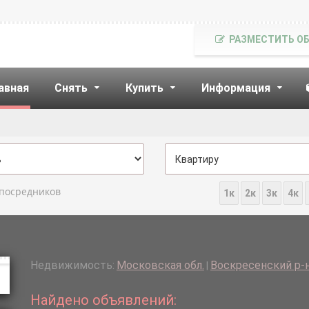
РАЗМЕСТИТЬ О
авная
Снять
Купить
Информация
 посредников
1к
2к
3к
4к
Недвижимость:
Московская обл.
Воскресенский р-н
|
Найдено объявлений: