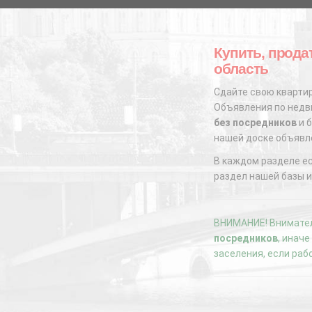
Купить, прода
область
Сдайте свою квартир
Объявления по недви
без посредников
и б
нашей доске объявл
В каждом разделе е
раздел нашей базы и
ВНИМАНИЕ! Внимател
посредников
, инач
заселения, если раб