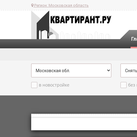
Регион:
Московская область
Гл
в новостройке
без