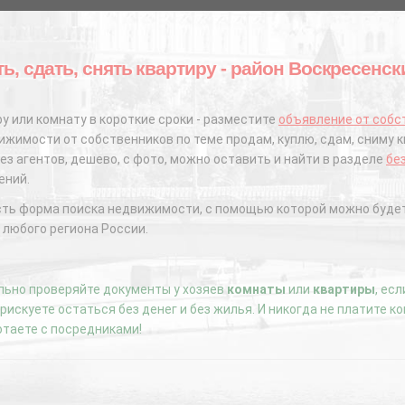
ть, сдать, снять квартиру - район Воскресенс
у или комнату в короткие сроки - разместите
объявление от собс
жимости от собственников по теме продам, куплю, сдам, сниму к
ез агентов, дешево, с фото, можно оставить и найти в разделе
бе
ений.
сть форма поиска недвижимости, с помощью которой можно будет
 любого региона России.
ьно проверяйте документы у хозяев
комнаты
или
квартиры
, ес
е рискуете остаться без денег и без жилья. И никогда не платите 
отаете с посредниками!