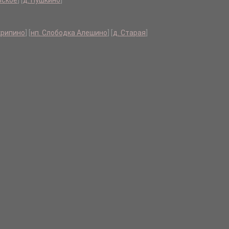
вское
]
[
д. Пушкино
]
крипино
]
[
нп. Слободка Алешино
]
[
д. Старая
]