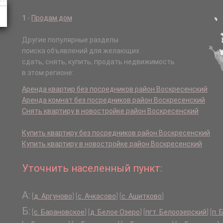
1
-
Продам дом
Другие популярные разделы
поиска объявлений для желающих
сдать, снять, купить, продать недвижимость
в этом регионе:
Аренда квартир без посредников район Воскресенский
Аренда комнат без посредников район Воскресенский
Снять квартиру в новостройке район Воскресенский
Купить квартиру без посредников район Воскресенский
Купить квартиру в новостройке район Воскресенский
Уточнить населенный пункт:
А:
[
д. Аргуново
]
[
с. Ачкасово
]
[
с. Ашитково
]
Б:
[
с. Барановское
]
[
д. Белое Озеро
]
[
пгт. Белоозерский
]
[
п. 