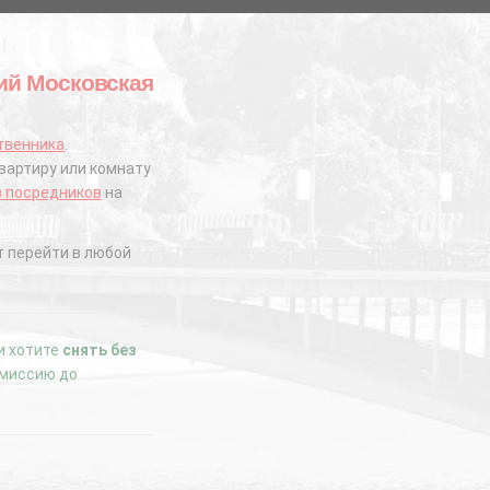
кий Московская
твенника
.
вартиру или комнату
з посредников
на
 перейти в любой
ли хотите
снять без
комиссию до