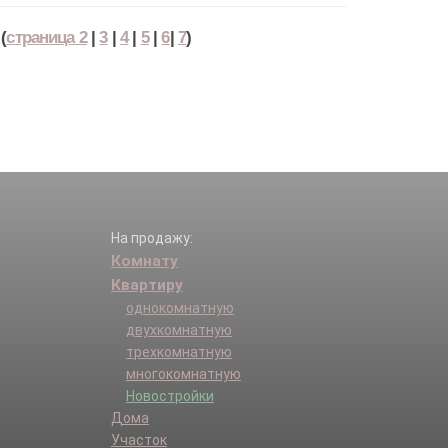
(
страница 2
|
3
|
4
|
5
|
6
|
7
)
На продажу:
Комнату
Квартиру
однокомнатную
двухкомнатную
трехкомнатную
многокомнатную
Новостройки
Дома
Участок