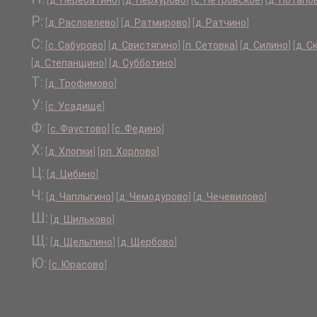
[
д. Перебатино
]
[
д. Перхурово
]
[
с. Петровское
]
[
д. Потапо
Р:
[
д. Расловлево
]
[
д. Ратмирово
]
[
д. Ратчино
]
С:
[
с. Сабурово
]
[
д. Свистягино
]
[
п. Сетовка
]
[
д. Силино
]
[
д. С
[
д. Степанщино
]
[
д. Субботино
]
Т:
[
д. Трофимово
]
У:
[
с. Усадище
]
Ф:
[
с. Фаустово
]
[
с. Федино
]
Х:
[
д. Хлопки
]
[
рп. Хорлово
]
Ц:
[
д. Цибино
]
Ч:
[
д. Чаплыгино
]
[
д. Чемодурово
]
[
д. Чечевилово
]
Ш:
[
д. Шильково
]
Щ:
[
д. Щельпино
]
[
д. Щербово
]
Ю:
[
с. Юрасово
]