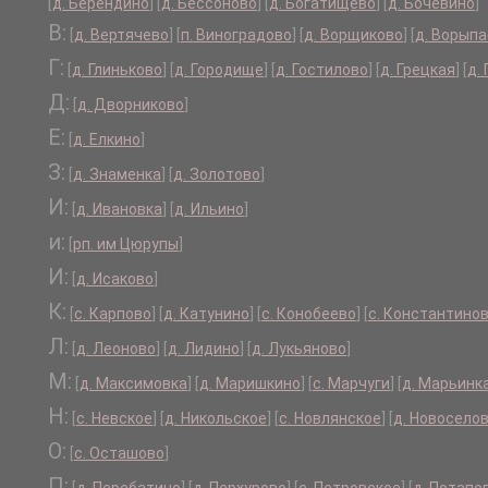
[
д. Берендино
]
[
д. Бессоново
]
[
д. Богатищево
]
[
д. Бочевино
]
В:
[
д. Вертячево
]
[
п. Виноградово
]
[
д. Ворщиково
]
[
д. Ворып
Г:
[
д. Глиньково
]
[
д. Городище
]
[
д. Гостилово
]
[
д. Грецкая
]
[
д.
Д:
[
д. Дворниково
]
Е:
[
д. Елкино
]
З:
[
д. Знаменка
]
[
д. Золотово
]
И:
[
д. Ивановка
]
[
д. Ильино
]
и:
[
рп. им Цюрупы
]
И:
[
д. Исаково
]
К:
[
с. Карпово
]
[
д. Катунино
]
[
с. Конобеево
]
[
с. Константино
Л:
[
д. Леоново
]
[
д. Лидино
]
[
д. Лукьяново
]
М:
[
д. Максимовка
]
[
д. Маришкино
]
[
с. Марчуги
]
[
д. Марьинк
Н:
[
с. Невское
]
[
д. Никольское
]
[
с. Новлянское
]
[
д. Новосело
О:
[
с. Осташово
]
П: