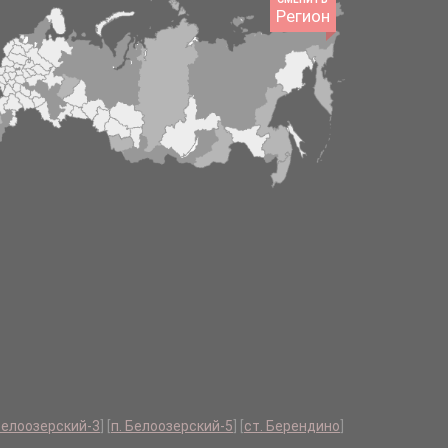
Регион
Белоозерский-3
]
[
п. Белоозерский-5
]
[
ст. Берендино
]