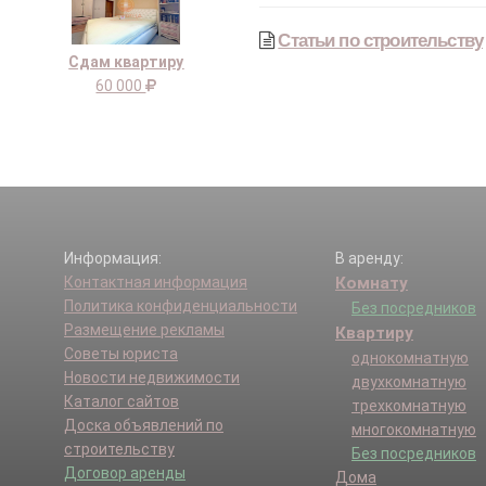
Статьи по строительству
Сдам квартиру
60 000
Информация:
В аренду:
Контактная информация
Комнату
Политика конфиденциальности
Без посредников
Размещение рекламы
Квартиру
Советы юриста
однокомнатную
Новости недвижимости
двухкомнатную
Каталог сайтов
трехкомнатную
Доска объявлений по
многокомнатную
строительству
Без посредников
Договор аренды
Дома