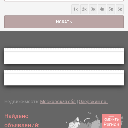
1к
2к
3к
4к
5к
6к
Недвижимость:
Московская обл.
Озерский г.о..
|
Найдено
СМЕНИТЬ
Регион
объявлений: