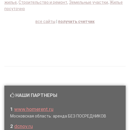
жилье
,
Строительство и ремонт
,
Земельные участки
,
Жилье
посуточно
все сайты
|
получить счетчик
НАШИ ПАРТНЕРЫ
1
www.homerent.ru
Московская область: аренда БЕЗ ПОСРЕДНИКОВ
2
dcnov.ru