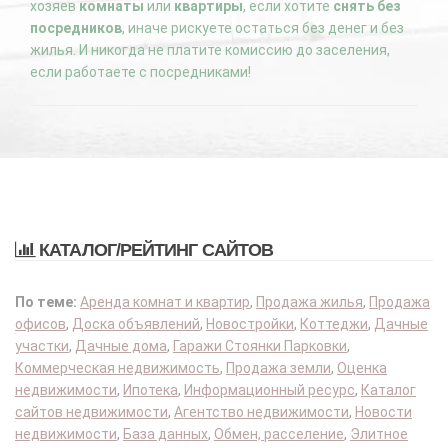
хозяев
комнаты
или
квартиры
, если хотите
снять без
посредников
, иначе рискуете остаться без денег и без
жилья. И никогда не платите комиссию до заселения,
если работаете с посредниками!
КАТАЛОГ/РЕЙТИНГ САЙТОВ
По теме:
Аренда комнат и квартир
,
Продажа жилья
,
Продажа
офисов
,
Доска объявлений
,
Новостройки
,
Коттеджи
,
Дачные
участки
,
Дачные дома
,
Гаражи Стоянки Парковки
,
Коммерческая недвижимость
,
Продажа земли
,
Оценка
недвижимости
,
Ипотека
,
Информационный ресурс
,
Каталог
сайтов недвижимости
,
Агентство недвижимости
,
Новости
недвижимости
,
База данных
,
Обмен, расселение
,
Элитное