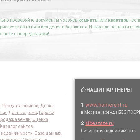
ьно проверяйте документы у хозяев
комнаты
или
квартиры
, ес
е рискуете остаться без денег и без жилья. И никогда не платите 
отаете с посредниками!
НАШИ ПАРТНЕРЫ
1
www.homerent.ru
я
,
Продажа офисов
,
Доска
в Москве: аренда БЕЗ ПОС
тки
,
Дачные дома
,
Гаражи
Продажа земли
,
Оценка
2
sibestate.ru
Каталог сайтов
Сибирская недвижимость
 недвижимости
,
База данных
,