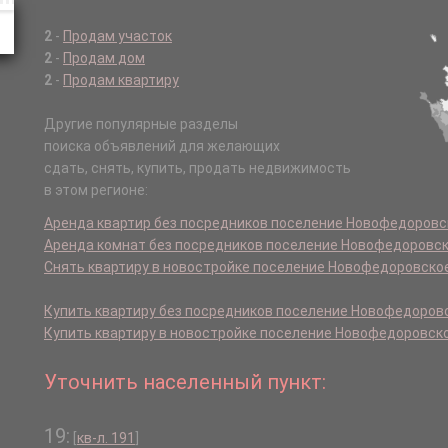
2
-
Продам участок
2
-
Продам дом
2
-
Продам квартиру
Другие популярные разделы
поиска объявлений для желающих
сдать, снять, купить, продать недвижимость
в этом регионе:
Аренда квартир без посредников поселение Новофедоровс
Аренда комнат без посредников поселение Новофедоровс
Снять квартиру в новостройке поселение Новофедоровско
Купить квартиру без посредников поселение Новофедоров
Купить квартиру в новостройке поселение Новофедоровск
Уточнить населенный пункт:
19:
[
кв-л. 191
]