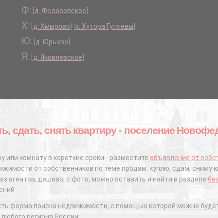
Ф:
[
д. Федоровское
]
Х:
[
д. Хмырово
]
[
х. Хутора Гуляевы
]
Ю:
[
д. Юрьево
]
Я:
[
д. Яковлевское
]
ть, сдать, снять квартиру - поселение Новофе
у или комнату в короткие сроки - разместите
объявление от собс
жимости от собственников по теме продам, куплю, сдам, сниму к
ез агентов, дешево, с фото, можно оставить и найти в разделе
бе
ений.
сть форма поиска недвижимости, с помощью которой можно будет
 любого региона России.