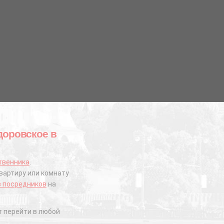
доровское в
твенника
.
вартиру или комнату
з посредников
на
 перейти в любой