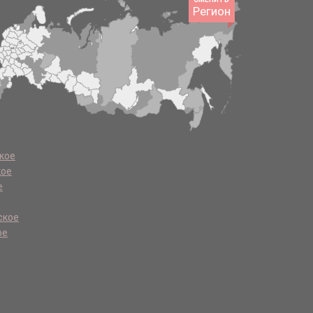
Регион
кое
кое
е
ское
ое