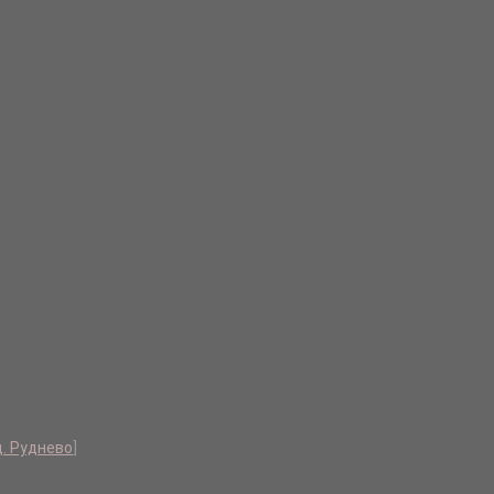
д. Руднево
]