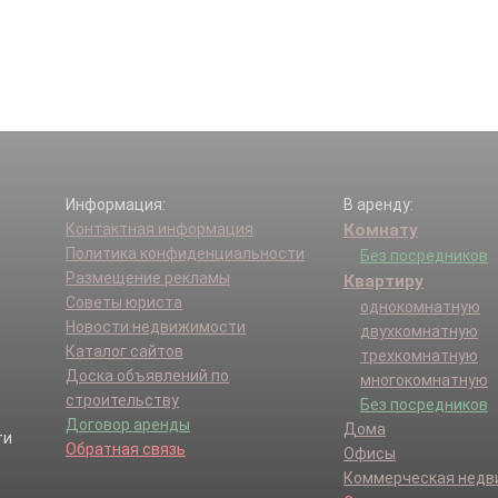
Информация:
В аренду:
Контактная информация
Комнату
Политика конфиденциальности
Без посредников
Размещение рекламы
Квартиру
Советы юриста
однокомнатную
Новости недвижимости
двухкомнатную
Каталог сайтов
трехкомнатную
Доска объявлений по
многокомнатную
строительству
Без посредников
Договор аренды
Дома
Обратная связь
Офисы
Коммерческая нед