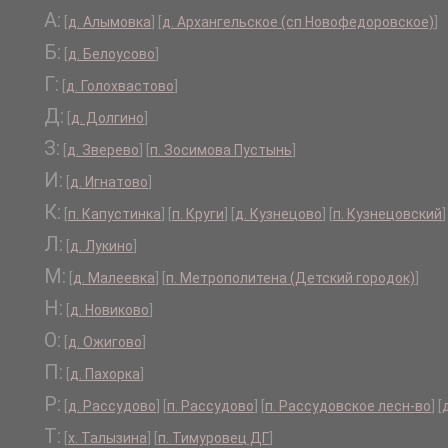
А:
[
д. Алымовка
]
[
д. Архангельское (сп Новофедоровское)
]
Б:
[
д. Белоусово
]
Г:
[
д. Голохвастово
]
Д:
[
д. Долгино
]
З:
[
д. Зверево
]
[
п. Зосимова Пустынь
]
И:
[
д. Игнатово
]
К:
[
п. Капустинка
]
[
п. Круги
]
[
д. Кузнецово
]
[
п. Кузнецовский
]
Л:
[
д. Лукино
]
М:
[
д. Малеевка
]
[
п. Метрополитена (Детский городок)
]
Н:
[
д. Новиково
]
О:
[
д. Ожигово
]
П:
[
д. Пахорка
]
Р:
[
д. Рассудово
]
[
п. Рассудово
]
[
п. Рассудовское лесн-во
]
[
Т:
[
х. Талызина
]
[
п. Тимуровец ДГ
]