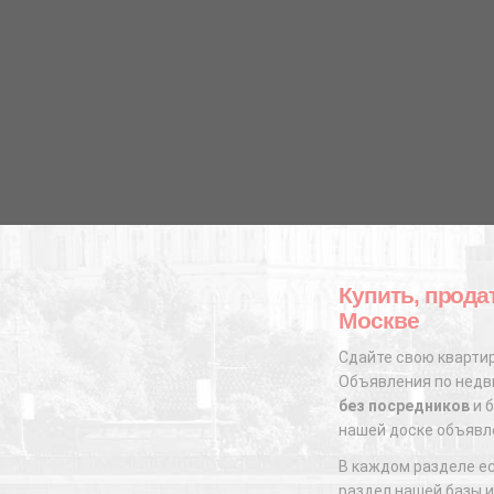
Купить, прода
Москве
Сдайте свою квартир
Объявления по недви
без посредников
и б
нашей доске объявл
В каждом разделе е
раздел нашей базы и