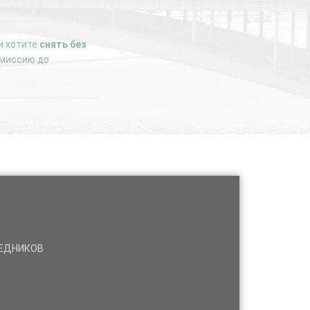
ли хотите
снять без
комиссию до
РЕДНИКОВ