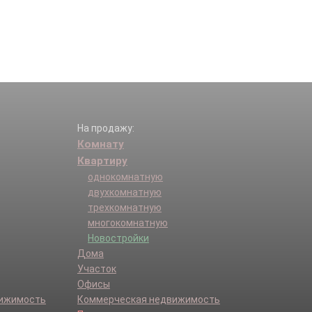
На продажу:
Комнату
Квартиру
однокомнатную
двухкомнатную
трехкомнатную
многокомнатную
Новостройки
Дома
Участок
Офисы
вижимость
Коммерческая недвижимость