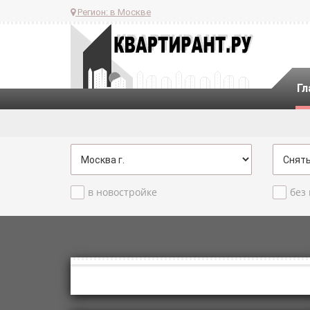
Регион:
в Москве
Гл
в новостройке
без