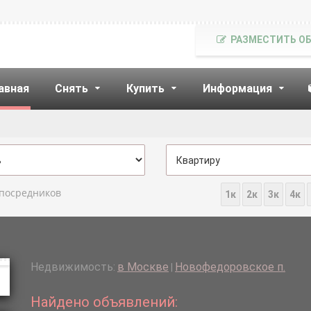
РАЗМЕСТИТЬ О
авная
Снять
Купить
Информация
 посредников
1к
2к
3к
4к
Недвижимость:
в Москве
Новофедоровское п.
|
Найдено объявлений: