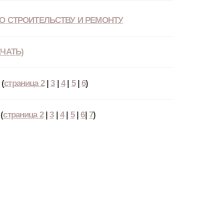
О СТРОИТЕЛЬСТВУ И РЕМОНТУ
ЧАТЬ)
(
страница 2
|
3
|
4
|
5
|
6
)
(
страница 2
|
3
|
4
|
5
|
6
|
7
)