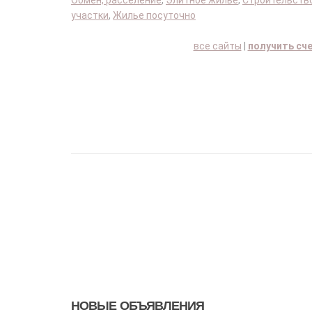
Обмен, расселение
,
Элитное жилье
,
Строительство
участки
,
Жилье посуточно
все сайты
|
получить сч
НОВЫЕ ОБЪЯВЛЕНИЯ