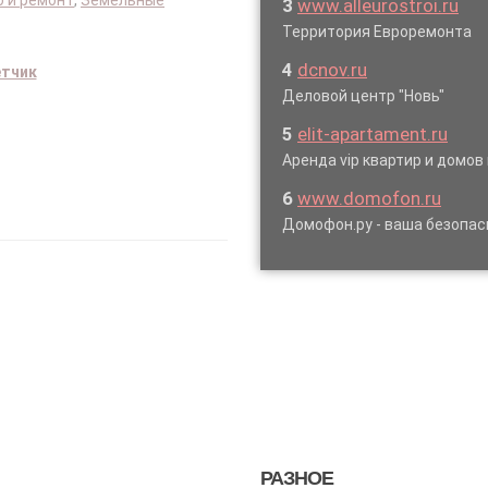
 и ремонт
,
Земельные
3
www.alleurostroi.ru
Территория Евроремонта
4
dcnov.ru
етчик
Деловой центр "Новь"
5
elit-apartament.ru
Аренда vip квартир и домов
6
www.domofon.ru
Домофон.ру - ваша безопас
РАЗНОЕ