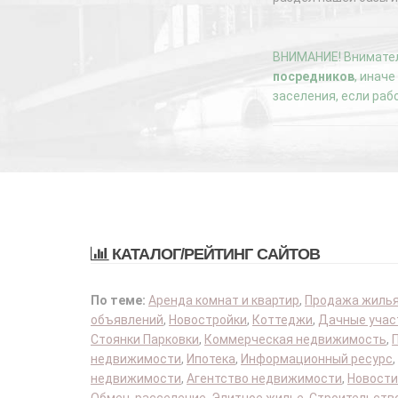
ВНИМАНИЕ! Внимател
посредников
, инач
заселения, если раб
КАТАЛОГ/РЕЙТИНГ САЙТОВ
По теме:
Аренда комнат и квартир
,
Продажа жиль
объявлений
,
Новостройки
,
Коттеджи
,
Дачные учас
Стоянки Парковки
,
Коммерческая недвижимость
,
недвижимости
,
Ипотека
,
Информационный ресурс
,
недвижимости
,
Агентство недвижимости
,
Новости