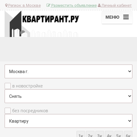
Регион:
в Москве
Разместить объявление
Личный кабинет
МЕНЮ
в новостройке
без посредников
1к
2к
3к
4к
5к
6к