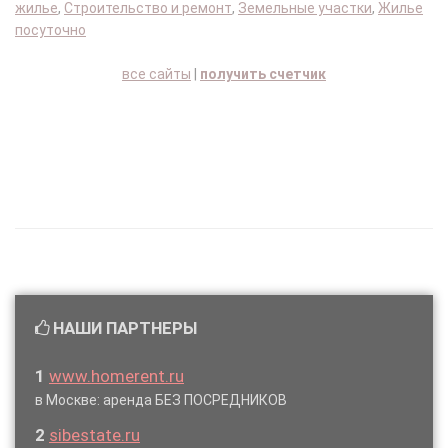
жилье
,
Строительство и ремонт
,
Земельные участки
,
Жилье
посуточно
все сайты
|
получить счетчик
НАШИ ПАРТНЕРЫ
1
www.homerent.ru
в Москве: аренда БЕЗ ПОСРЕДНИКОВ
2
sibestate.ru