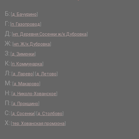
Б:
[
д. Бачурино
]
Г:
[
п. Газопровод
]
Д:
[
нп. Деревня Сосенки ж/к Дубровка
]
Ж:
[
нп. Ж/к Дубровка
]
З:
[
д. Зименки
]
К:
[
п. Коммунарка
]
Л:
[
д. Ларево
]
[
д. Летово
]
М:
[
д. Макарово
]
Н:
[
д. Николо-Хованское
]
П:
[
д. Прокшино
]
С:
[
д. Сосенки
]
[
д. Столбово
]
Х:
[
тер. Хованская промзона
]