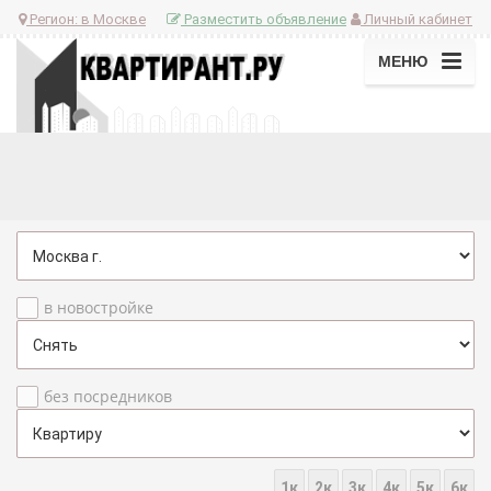
Регион:
в Москве
Разместить объявление
Личный кабинет
МЕНЮ
в новостройке
без посредников
1к
2к
3к
4к
5к
6к