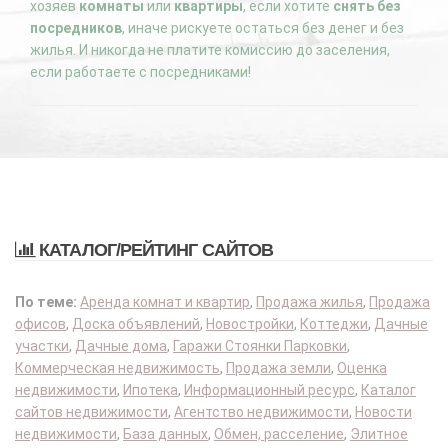
хозяев
комнаты
или
квартиры
, если хотите
снять без
посредников
, иначе рискуете остаться без денег и без
жилья. И никогда не платите комиссию до заселения,
если работаете с посредниками!
КАТАЛОГ/РЕЙТИНГ САЙТОВ
По теме:
Аренда комнат и квартир
,
Продажа жилья
,
Продажа
офисов
,
Доска объявлений
,
Новостройки
,
Коттеджи
,
Дачные
участки
,
Дачные дома
,
Гаражи Стоянки Парковки
,
Коммерческая недвижимость
,
Продажа земли
,
Оценка
недвижимости
,
Ипотека
,
Информационный ресурс
,
Каталог
сайтов недвижимости
,
Агентство недвижимости
,
Новости
недвижимости
,
База данных
,
Обмен, расселение
,
Элитное