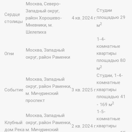
Москва, Северо-
Студии
Западный округ,
Сердце
площадью 29
район Хорошево-
4 кв. 2024 г.
столицы
2
Мневники, м.
м
Шелепиха
1-4-
комнатные
Москва, Западный
квартиры
Огни
округ, район Раменки
площадью 80
2
м
Студии, 1-4-
Москва, Западный
комнатные
округ, район Раменки,
квартиры
Событие
3 кв. 2025 г.
м. Мичуринский
площадью 41
проспект
2
- 169 м
1-5-
Москва, Западный
комнатные
Клубный
округ, район Раменки,
квартиры
2 кв. 2024 г.
дом Река
м. Мичуринский