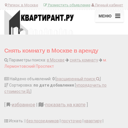
Регион:
в Москве
Разместить объявление
Личный кабинет
МЕНЮ
Снять комнату в Москве в аренду
Параметры поиска:
в Москве
снять комнату
м.
Лермонтовский Проспект
Найдено объявлений:
0
[
расширенный поиск
]
Сортировка:
по дате добавления
[
упорядочить по
стоимости
]
[
-
избранное
|
-
показать на карте
]
Искать: |
без посредников
|
посуточно
|
квартиру
|