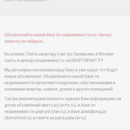
Объявлений в нашей базе по недвижимости по такому
запросу не найдено...
Вы искали: Снять квартиру у метро Саларьево в Москве -
сдать в аренду недвижимость на КВАРТИРАНТ.РУ
Мы регулярно пополняем нашу базу и уже скоро тут будут
новые объявления. Объявления в нашей базе по
недвижимости наполняются вручную собственниками и
хозяевами квартир, комнат, домов и других помещений.
Так же рекомендуем поискать нужную Вам информацию на
доске объявлений авито.ру (avito.ru), в базе по
недвижимости циан.ру (cian.ru), в базе домофонд.ру
(domofond.ru), в газете из рук в руки (irr.ru).