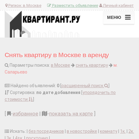
Регион:
в Москве
Разместить объявление
Личный кабинет
МЕНЮ
Снять квартиру в Москве в аренду
Параметры поиска:
в Москве
снять квартиру
м.
Саларьево
Найдено объявлений:
0
[
расширенный поиск
]
Сортировка:
по дате добавления
[
упорядочить по
стоимости
]
[
-
избранное
|
-
показать на карте
]
Искать: |
без посредников
|
в новостройке
|
комнату
|
1к.
|
2к.
|
3к.
|
4+к.
|
посуточно
|