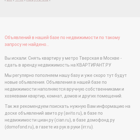
Объявлений в нашей базе по недвижимости по такому
запросу не найдено...
Вы искали: Снять квартиру у метро Тверская в Москве -
сдать в аренду недвижимость на КВАРТИРАНТ.РУ
Мы регулярно пополняем нашу базу и уже скоро тут будут
новые объявления. Объявления в нашей базе по
недвижимости наполняются вручную собственниками и
хозяевами квартир, комнат, домов и других помещений.
Так же рекомендуем поискать нужную Вам информацию на
доске объявлений авито.ру (avito.ru), в базе по
недвижимости циан.ру (cian.ru), в базе домофонд.ру
(domofond.ru), в газете из рук в руки (irr.ru).