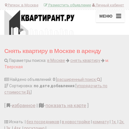
Регион:
в Москве
Разместить объявление
Личный кабинет
МЕНЮ
Снять квартиру в Москве в аренду
Параметры поиска:
в Москве
снять квартиру
м.
Тверская
Найдено объявлений:
0
[
расширенный поиск
]
Сортировка:
по дате добавления
[
упорядочить по
стоимости
]
[
-
избранное
|
-
показать на карте
]
Искать: |
без посредников
|
в новостройке
|
комнату
|
1к.
|
2к.
|
3к.
|
4+к.
|
посуточно
|