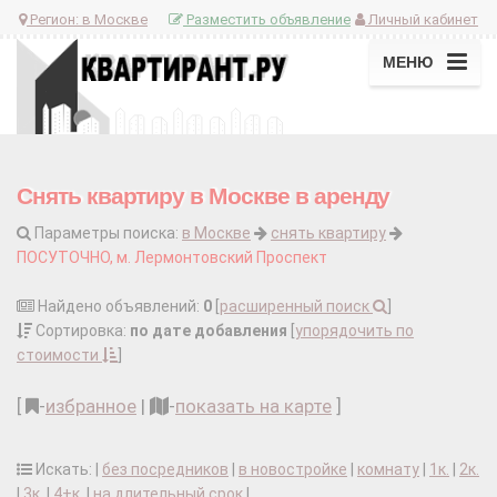
Регион:
в Москве
Разместить объявление
Личный кабинет
МЕНЮ
Снять квартиру в Москве в аренду
Параметры поиска:
в Москве
снять квартиру
ПОСУТОЧНО, м. Лермонтовский Проспект
Найдено объявлений:
0
[
расширенный поиск
]
Сортировка:
по дате добавления
[
упорядочить по
стоимости
]
[
-
избранное
|
-
показать на карте
]
Искать: |
без посредников
|
в новостройке
|
комнату
|
1к.
|
2к.
|
3к.
|
4+к.
|
на длительный срок
|