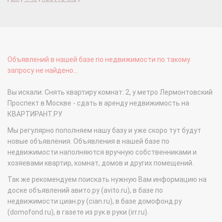
Объявлений в нашей базе по недвижимости по такому
запросу не найдено...
Вы искали: Снять квартиру комнат: 2, у метро Лермонтовский
Проспект в Москве - сдать в аренду недвижимость на
КВАРТИРАНТ.РУ
Мы регулярно пополняем нашу базу и уже скоро тут будут
новые объявления. Объявления в нашей базе по
недвижимости наполняются вручную собственниками и
хозяевами квартир, комнат, домов и других помещений.
Так же рекомендуем поискать нужную Вам информацию на
доске объявлений авито.ру (avito.ru), в базе по
недвижимости циан.ру (cian.ru), в базе домофонд.ру
(domofond.ru), в газете из рук в руки (irr.ru).