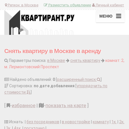
Регион:
в Москве
Разместить объявление
Личный кабинет
МЕНЮ
Снять квартиру в Москве в аренду
Параметры поиска:
в Москве
снять квартиру
комнат: 2,
м. Лермонтовский Проспект
Найдено объявлений:
0
[
расширенный поиск
]
Сортировка:
по дате добавления
[
упорядочить по
стоимости
]
[
-
избранное
|
-
показать на карте
]
Искать: |
без посредников
|
в новостройке
|
комнату
|
1к.
|
2к.
|
3к.
|
4+к.
|
посуточно
|